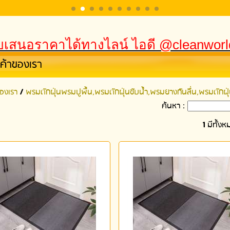
เสนอราคาได้ทางไลน์ ไอดี @cleanwor
นค้าของเรา
ของเรา
/
พรมดักฝุ่นพรมปูพื้น,พรมดักฝุ่นซับน้ำ,พรมยางกันลื่น,พรมดักฝุ่น
ค้นหา :
1
มีทั้ง