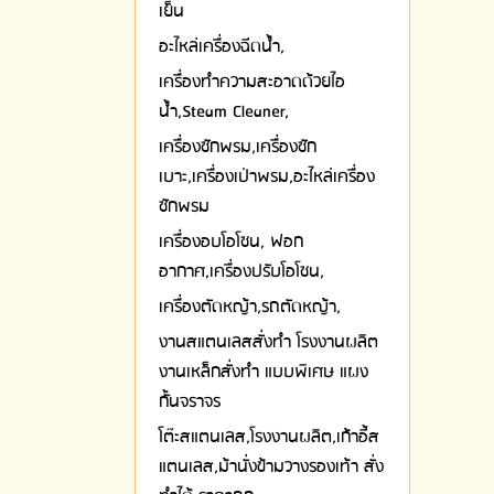
เย็น
อะไหล่เครื่องฉีดน้ำ,
เครื่องทำความสะอาดด้วยไอ
น้ำ,Steam Cleaner,
เครื่องซักพรม,เครื่องซัก
เบาะ,เครื่องเป่าพรม,อะไหล่เครื่อง
ซักพรม
เครื่องอบโอโซน, ฟอก
อากาศ,เครื่องปรับโอโซน,
เครื่องตัดหญ้า,รถตัดหญ้า,
งานสแตนเลสสั่งทำ โรงงานผลิต
งานเหล็กสั่งทำ แบบพิเศษ แผง
กั้นจราจร
โต๊ะสแตนเลส,โรงงานผลิต,เก้าอี้ส
แตนเลส,ม้านั่งข้ามวางรองเท้า สั่ง