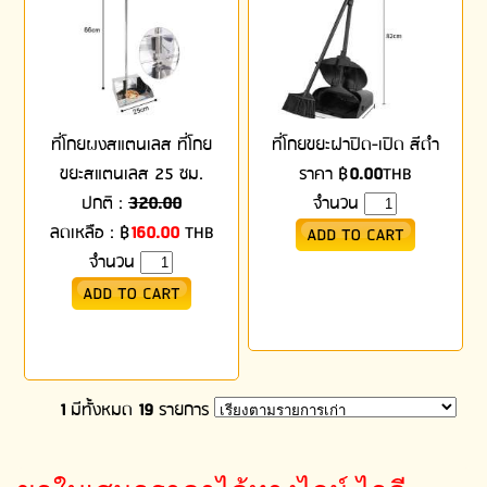
ที่โกยผงสแตนเลส ที่โกย
ที่โกยขยะฝาปิด-เปิด สีดำ
ขยะสแตนเลส 25 ซม.
ราคา
฿
0.00
THB
ปกติ :
320.00
จำนวน
ลดเหลือ :
฿
160.00
THB
จำนวน
1
มีทั้งหมด
19
รายการ