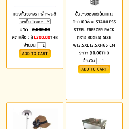
แผงกั้นจราจร เหล็กพ่นสี
ชั้นวางของแช่เย็น1แถว
ถาด100ช่อง STAINLESS
ปกติ :
2,600.00
STEEL FREEZER RACK
ลดเหลือ :
฿
1,300.00
THB
(1X13 BOXES) SIZE
จำนวน
W13.5XD13.5XH65 CM
ราคา
฿
0.00
THB
จำนวน