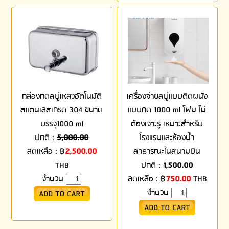
กล่องกดสบู่เหลวอัตโนมัติ
เครื่องจ่ายสบู่แบบติดผนัง
สแตนเลสเกรด 304 ขนาด
แบบกด 1000 ml โฟม ไม่
บรรจุ1000 ml
ต้องเจาะรู เหมาะสำหรับ
ปกติ :
5,000.00
โรงแรมและห้องน้ำ
ลดเหลือ :
฿
2,500.00
สาธารณะในสนามบิน
THB
ปกติ :
1,500.00
จำนวน
ลดเหลือ :
฿
750.00
THB
จำนวน