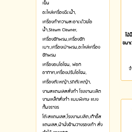
เย็น
อะไหล่เครื่องฉีดน้ำ,
เครื่องทำความสะอาดด้วยไอ
น้ำ,Steam Cleaner,
ไม้
เครื่องซักพรม,เครื่องซัก
ขนาด
เบาะ,เครื่องเป่าพรม,อะไหล่เครื่อง
ซักพรม
เครื่องอบโอโซน, ฟอก
จ
อากาศ,เครื่องปรับโอโซน,
เครื่องตัดหญ้า,รถตัดหญ้า,
งานสแตนเลสสั่งทำ โรงงานผลิต
งานเหล็กสั่งทำ แบบพิเศษ แผง
กั้นจราจร
โต๊ะสแตนเลส,โรงงานผลิต,เก้าอี้ส
แตนเลส,ม้านั่งข้ามวางรองเท้า สั่ง