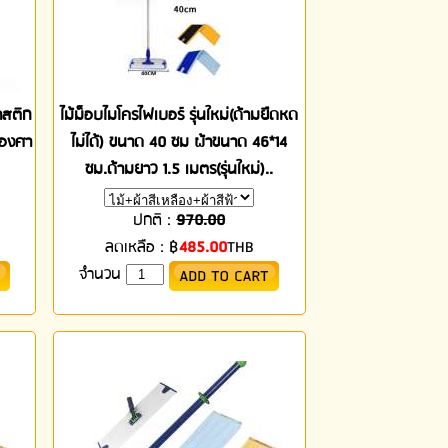
าสติก
ไม้ม็อบไมโครไฟเบอร์ รุ่นใหม่(ด้ามยืดหด
0องศา
ไม่ได้) ขนาด 40 ซม ผ้าขนาด 46*14
ซม.ด้ามยาว 1.5 เมตร(รุ่นใหม่)..
ปกติ :
970.00
ลดเหลือ :
฿
485.00
THB
จำนวน