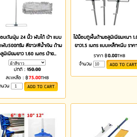
ม็อบดันฝุ่น 24 นิ้ว พับได้ ผ้า แบบ
ไม้ม็อบถูพื้นด้ามอลูมิเนียมหนา 1.
พับ500กรัม สีขาว/สีน้ำเงิน ด้าม
ยาว1.5 เมตร แบบเหล็กหนีบ ราคา
ลูมิเนียมยาว 1.60 เมตร ผ้าข..
ราคา
฿
0.00
THB
จำนวน
ปกติ :
150.00
ลดเหลือ :
฿
75.00
THB
ำนวน