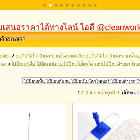
เสนอราคาได้ทางไลน์ ไอดี @cleanwor
นค้าของเรา
ของเรา
/
อุปกรณ์ทําความสะอาด,โรงงานผลิต,อุปกรณ์ทําความสะอาดพื้น,อ
ent
/
ไม้ม็อบถูพื้น,ไม้ม็อบดันฝุ่น,ไม้ม็อบไมโครไฟเบอร์,ไม้ม็อบล้างรถ 
1
2
3
4
>
หน้าสุดท้าย
มีทั้งหม