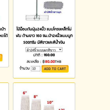
มผ้า
ไม้ม็อบดันฝุ่น24นิ้ว แบบโครงเหล็กไม่
หดได้
พับ ด้ามยาว 160 ซม.ผ้า24นิ้วแบบผูก
500กรัม มีสีขาวและสีน้ำเงิน
ปกติ :
160.00
ลดเหลือ :
฿
80.00
THB
จำนวน