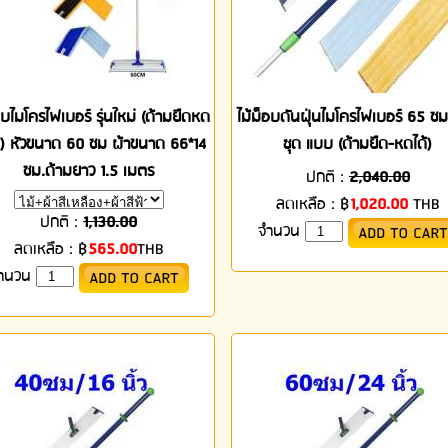
อบไมโครไฟเบอร์ รุ่นใหม่ (ด้ามยืดหด
ไม้ม็อบดันฝุ่นไมโครไฟเบอร์ 65 ซ
ด้) หัวขนาด 60 ซม ผ้าขนาด 66*14
ชุด แบบ (ด้ามยืด-หดได้)
ซม.ด้ามยาว 1.5 เมตร
ปกติ :
2,040.00
ลดเหลือ :
฿
1,020.00
THB
ปกติ :
1,130.00
จำนวน
ลดเหลือ :
฿
565.00
THB
ำนวน