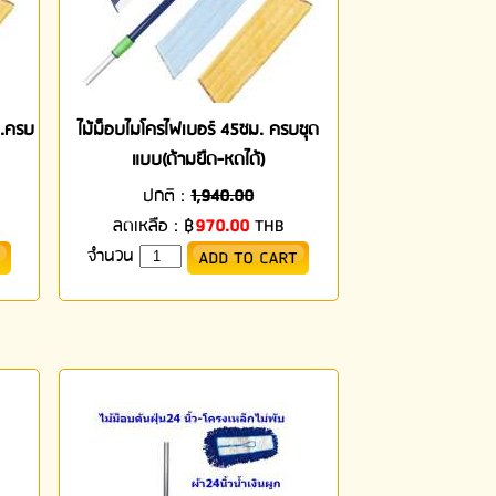
ม.ครบ
ไม้ม็อบไมโครไฟเบอร์ 45ซม. ครบชุด
แบบ(ด้ามยืด-หดได้)
ปกติ :
1,940.00
ลดเหลือ :
฿
970.00
THB
จำนวน