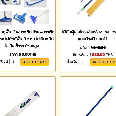
็อบถูพื้น หัวพลาสติก ก้านพลาสติก
ไม้ดันฝุ่นไมโครไฟเบอร์ 65 ซม. ค
แรง ไม่ทำให้พื้นเกิดรอย ไม่เป็นสนิม
แบบด้ามยืด-หดได้
ไม่เป็นเชื้อรา ด้ามอลูม..
ปกติ :
1,840.00
ราคา
฿
0.00
THB
ลดเหลือ :
฿
920.00
THB
ำนวน
จำนวน