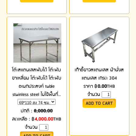
โต๊ะสแตนเลสพับได้ โต๊ะพับ
เก้าอี้ยาวสแตนเลส ม้านั่งส
ขาเหลี่ยม โต๊ะพับได้ โต๊ะพับ
แตนเลส เกรด 304
อเนกประสงค์ table
ราคา
฿
0.00
THB
stainless steel ไม่ใช้พื้นที่..
จำนวน
ปกติ :
8,000.00
ลดเหลือ :
฿
4,000.00
THB
จำนวน