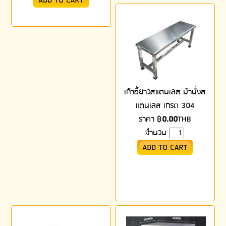
เก้าอี้ยาวสแตนเลส ม้านั่งส
แตนเลส เกรด 304
ราคา
฿
0.00
THB
จำนวน