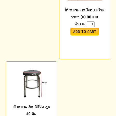
โต๊ะสแตนเลสมีขอบ3ด้าน
ราคา
฿
0.00
THB
จำนวน
เก้าสแตนเลส 35ซม สูง
49 ซม