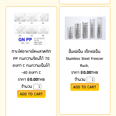
ถาดใส่อาหารใสพลาสติก
ชั้นแช่เย็น แร็คแช่เย็น
PP ทนความร้อนไ้ด้ 70
Stainless Steel Freezer
องศา C ทนความเย็นได้
Rack,
-40 องศา C
ราคา
฿
0.00
THB
ราคา
฿
0.00
THB
จำนวน
จำนวน