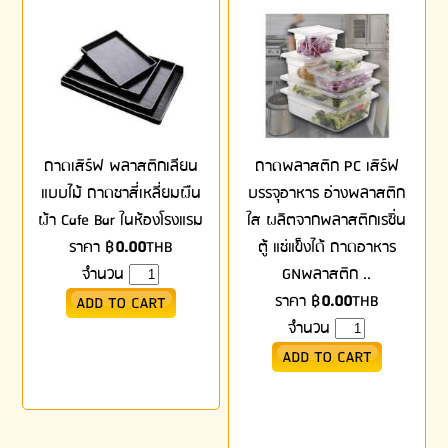
ถาดเสิร์ฟ พลาสติกเลียน
ถาดพลาสติก PC เสิร์ฟ
แบบไม้ ถาดชาสี่เหลี่ยมผืน
บรรจุอาหาร อ่างพลาสติก
ผ้า Cafe Bar ในห้องโรงแรม
ใส ผลิตจากพลาสติกเรซิ่น
ราคา
฿
0.00
THB
ตู้ แช่แข็งได้ ถาดอาหาร
จำนวน
GNพลาสติก ..
ราคา
฿
0.00
THB
จำนวน