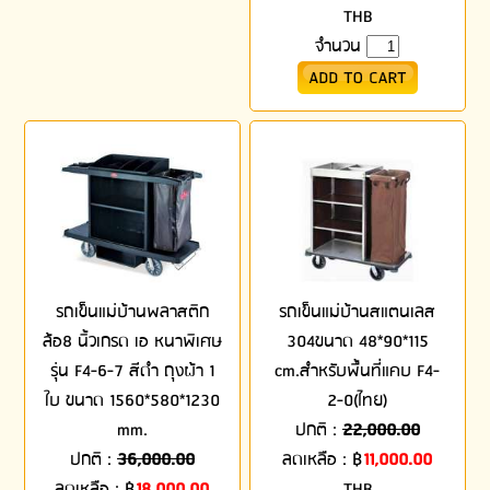
THB
จำนวน
รถเข็นแม่บ้านพลาสติก
รถเข็นแม่บ้านสแตนเลส
ล้อ8 นิ้วเกรด เอ หนาพิเศษ
304ขนาด 48*90*115
รุ่น F4-6-7 สีดำ ถุงผ้า 1
cm.สำหรับพื้นที่แคบ F4-
ใบ ขนาด 1560*580*1230
2-0(ไทย)
mm.
ปกติ :
22,000.00
ปกติ :
36,000.00
ลดเหลือ :
฿
11,000.00
ลดเหลือ :
฿
18,000.00
THB