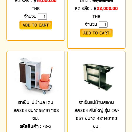
ลดเหลือ :
฿
19,000.00
ปกติ :
44,000.00
THB
ลดเหลือ :
฿
22,000.00
จำนวน
THB
จำนวน
รถเข็นแม่บ้านสแตน
รถเข็นแม่บ้านสแตน
เลส304 ขนาด56*97*108
เลส304 คันใหญ่ รุ่น CW-
ซม.
067 ขนาด 48*140*110
รหัสสินค้า :
F3-2
ซม.