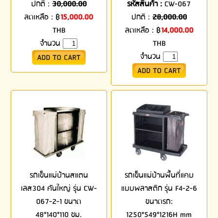
ปกติ :
30,000.00
รหัสสินค้า :
CW-067
ลดเหลือ :
฿
15,000.00
ปกติ :
28,000.00
THB
ลดเหลือ :
฿
14,000.00
จำนวน
THB
จำนวน
รถเข็นแม่บ้านสแตน
รถเข็นแม่บ้านพื้นที่แคบ
เลส304 คันใหญ่ รุ่น CW-
แบบพลาสติก รุ่น F4-2-6
067-2-1 ขนาด
ขนาดรถ:
48*140*110 ซม.
1250*549*1216H mm