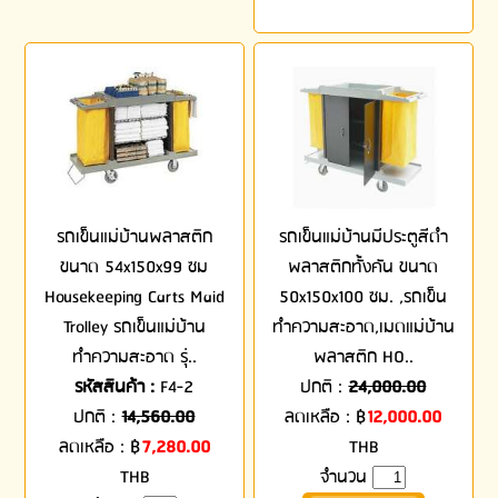
รถเข็นแม่บ้านพลาสติก
รถเข็นแม่บ้านมีประตูสีดำ
ขนาด 54x150x99 ซม
พลาสติกทั้งคัน ขนาด
Housekeeping Carts Maid
50x150x100 ซม. ,รถเข็น
Trolley รถเข็นแม่บ้าน
ทำความสะอาด,เมดแม่บ้าน
ทำความสะอาด รุ่..
พลาสติก HO..
รหัสสินค้า :
F4-2
ปกติ :
24,000.00
ปกติ :
14,560.00
ลดเหลือ :
฿
12,000.00
ลดเหลือ :
฿
7,280.00
THB
THB
จำนวน