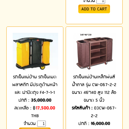
จำนวน
รถเข็นแม่บ้าน รถเข็นเมด
รถเข็นแม่บ้านเหล็กพ่นสี
พลาสติก มีประตูด้านหน้า
น้ำตาล รุ่น CW-067-2-2
และ ฝาปิดถุง F4-7-1-1
ขนาด 46*140 สูง 112 ล้อ
ปกติ :
35,000.00
ขนาด 5 นิ้ว
ลดเหลือ :
฿
17,500.00
รหัสสินค้า :
03CW-067-
THB
2-2
จำนวน
ปกติ :
16,000.00