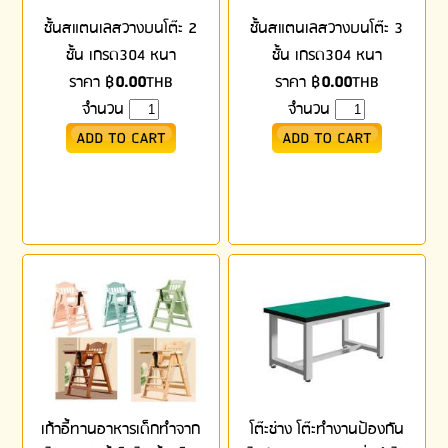
ชั้นสแตนเลสวางบนโต๊ะ 2
ชั้นสแตนเลสวางบนโต๊ะ 3
ชั้น เกรด304 หนา
ชั้น เกรด304 หนา
ราคา
฿
0.00
THB
ราคา
฿
0.00
THB
จำนวน
จำนวน
เก้าอี้ทานอาหารเด็กทำจาก
โต๊ะช่าง โต๊ะทำงานป้องกัน