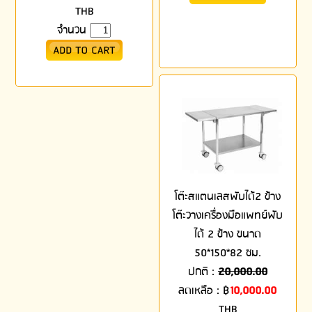
THB
จำนวน
โต๊ะสแตนเลสพับได้2 ข้าง
โต๊ะวางเครื่องมือแพทย์พับ
ได้ 2 ข้าง ขนาด
50*150*82 ซม.
ปกติ :
20,000.00
ลดเหลือ :
฿
10,000.00
THB