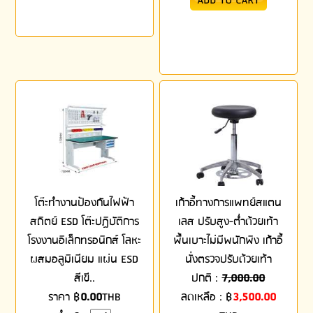
โต๊ะทำงานป้องกันไฟฟ้า
เก้าอี้ทางการแพทย์สแตน
สถิตย์ ESD โต๊ะปฏิบัติการ
เลส ปรับสูง-ต่ำด้วยเท้า
โรงงานอิเล็กทรอนิกส์ โลหะ
พื้นเบาะไม่มีพนักพิง เก้าอี้
ผสมอลูมิเนียม แผ่น ESD
นั่งตรวจปรับด้วยเท้า
สีเขี..
ปกติ :
7,000.00
ราคา
฿
0.00
THB
ลดเหลือ :
฿
3,500.00