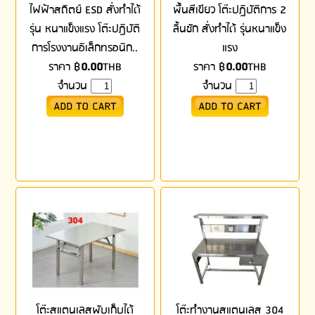
ไฟฟ้าสถิตย์ ESD สั่งทำได้
พื้นสีเขียว โต๊ะปฎิบัติการ 2
รุ่น หนาแข็งแรง โต๊ะปฏิบัติ
ลิ้นชัก สั่งทำได้ รุ่นหนาแข็ง
การโรงงานอิเล็กทรอนิก..
แรง
ราคา
฿
0.00
THB
ราคา
฿
0.00
THB
จำนวน
จำนวน
โต๊ะสแตนเลสพับเก็บได้
โต๊ะทำงานสแตนเลส 304