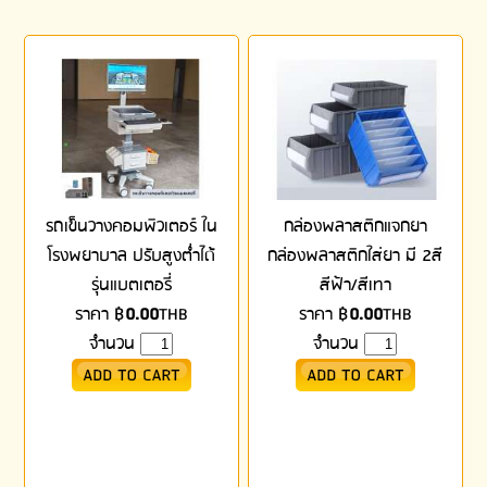
รถเข็นวางคอมพิวเตอร์ ใน
กล่องพลาสติกแจกยา
โรงพยาบาล ปรับสูงต่ำได้
กล่องพลาสติกใส่ยา มี 2สี
รุ่นแบตเตอรี่
สีฟ้า/สีเทา
ราคา
฿
0.00
THB
ราคา
฿
0.00
THB
จำนวน
จำนวน