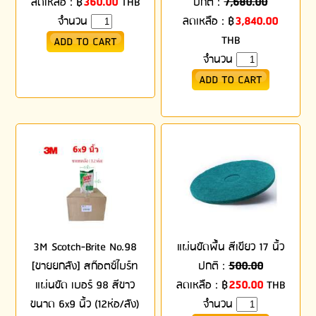
ลดเหลือ :
฿
360.00
THB
ปกติ :
7,680.00
จำนวน
ลดเหลือ :
฿
3,840.00
THB
จำนวน
3M Scotch-Brite No.98
แผ่นขัดพื้น สีเขียว 17 นิ้ว
[ขายยกลัง] สก๊อตซ์ไบร์ท
ปกติ :
500.00
แผ่นขัด เบอร์ 98 สีขาว
ลดเหลือ :
฿
250.00
THB
ขนาด 6x9 นิ้ว (12ห่อ/ลัง)
จำนวน