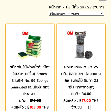
หน้าแรก
<
1
2
มีทั้งหมด
52
รายการ
สก็อตไบร์มีฟองน้ำสีเหลือง
ฝอยสแตนเลส 3M 25
เขียว3M (10ชิ้น) Scotch-
กรัม (1ลูก) 3M ฝอยสแตน
BriteTM No. 96 Sponge
เลส รุ่นจัมโบ้ ขนาด 25
Laminated แผ่นใยขัดสอง
กรัม (ราคาต่อลูก)
ประสงค..
ปกติ :
34.00
ปกติ :
210.00
ลดเหลือ :
฿
17.00
THB
ลดเหลือ :
฿
105.00
THB
จำนวน