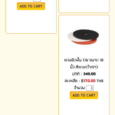
แผ่นขัดพื้น CW ขนาด 18
นิ้ว สีแดง/ดำ/ขาว
ปกติ :
340.00
ลดเหลือ :
฿
170.00
THB
จำนวน