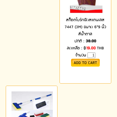
สก็อตไบร์ทขัดสแตนเลส
7447 (3M) ขนาด 6*9 นิ้ว
สีน้ำตาล
ปกติ :
38.00
ลดเหลือ :
฿
19.00
THB
จำนวน