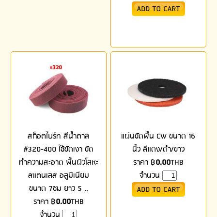
สก็อตไบร์ท สีน้ำตาล
แผ่นขัดพื้น CW ขนาด 16
#320-400 ใช้ขัดเงา ขัด
นิ้ว สีแดง/ดำ/ขาว
ทำความสะอาด พื้นผิวโลหะ
ราคา
฿
0.00
THB
สแตนเลส อลูมิเนียม
จำนวน
ขนาด 7ซม ยาว 5 ..
ราคา
฿
0.00
THB
จำนวน