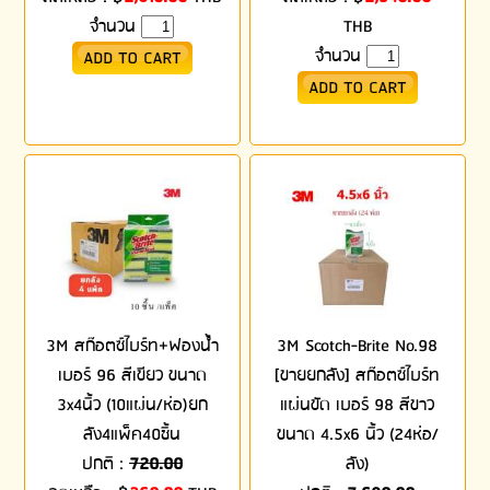
จำนวน
THB
จำนวน
3M สก๊อตซ์ไบร์ท+ฟองน้ำ
3M Scotch-Brite No.98
เบอร์ 96 สีเขียว ขนาด
[ขายยกลัง] สก๊อตซ์ไบร์ท
3x4นิ้ว (10แผ่น/ห่อ)ยก
แผ่นขัด เบอร์ 98 สีขาว
ลัง4แพ็ค40ชิ้น
ขนาด 4.5x6 นิ้ว (24ห่อ/
ปกติ :
720.00
ลัง)